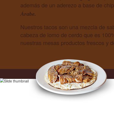
además de un aderezo a base de chipot
Árabe.
Nuestros tacos son una mezcla de sabo
cabeza de lomo de cerdo que es 100% 
nuestras mesas productos frescos y d
menu
Lorem ipsum dolor sit amet, consectetur adipiscing elit. Ut elit tellus, 